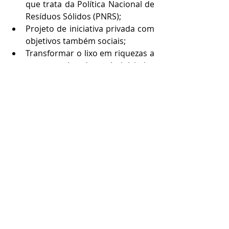
que trata da Política Nacional de 
Resíduos Sólidos (PNRS); 
Projeto de iniciativa privada com 
objetivos também sociais; 
Transformar o lixo em riquezas a 
serem exploradas pela iniciativa 
privada; 
Equipe preparada com 
documentações, licenciamentos 
para atender as legislações 
vigentes; 
Logística Integrada e interligada 
entre todos os 
CTTs
 e Usinas de 
Compostagem; 
Todos os prédios são padrões 
em todo o Brasil (projeto único, 
fabricantes padronizados); 
Fechamento de todos os lixões e 
aterros sanitários atendendo a 