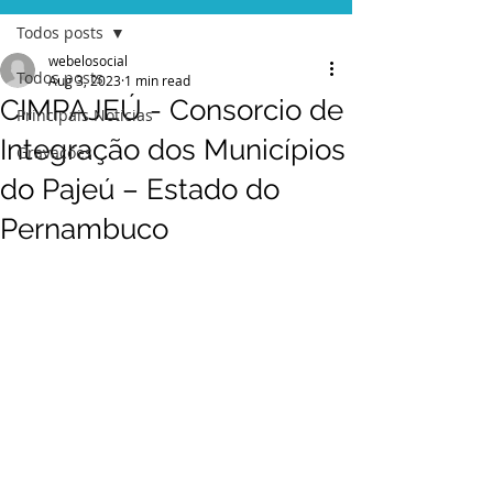
Todos posts
webelosocial
Todos posts
Aug 3, 2023
1 min read
CIMPAJEÚ - Consorcio de
Principais Notícias
Integração dos Municípios
Gravações
do Pajeú – Estado do
Pernambuco