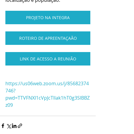
PROJETO NA INTEGRA
ROTEIRO DE APREENTAÇAÃO
LINK DE ACESSO A REUNIÃO
https://us06web.zoom.us/j/85682374
746?
pwd=TTVFNXI1cVpJcTllak1hT0g3SlBBZ
z09