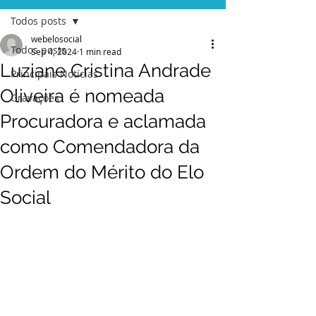
Todos posts
webelosocial
Todos posts
Sep 4, 2024
1 min read
Luziane Cristina Andrade
Principais Notícias
Oliveira é nomeada
Gravações
Procuradora e aclamada
como Comendadora da
Ordem do Mérito do Elo
Social