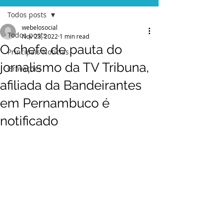
Todos posts
webelosocial
Todos posts
Nov 23, 2022
1 min read
O chefe de pauta do
Principais Notícias
jornalismo da TV Tribuna,
Gravações
afiliada da Bandeirantes
em Pernambuco é
notificado